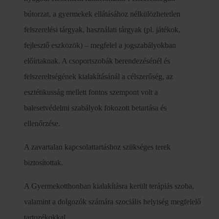
bútorzat, a gyermekek ellátásához nélkülözhetetlen
felszerelési tárgyak, használati tárgyak (pl. játékok,
fejlesztő eszközök) – megfelel a jogszabályokban
előírtaknak. A csoportszobák berendezésénél és
felszereltségének kialakításánál a célszerűség, az
esztétikusság mellett fontos szempont volt a
balesetvédelmi szabályok fokozott betartása és
ellenőrzése.
A zavartalan kapcsolattartáshoz szükséges terek
biztosítottak.
A Gyermekotthonban kialakításra került terápiás szoba,
valamint a dolgozók számára szociális helyiség megfelelő
tartozékokkal.