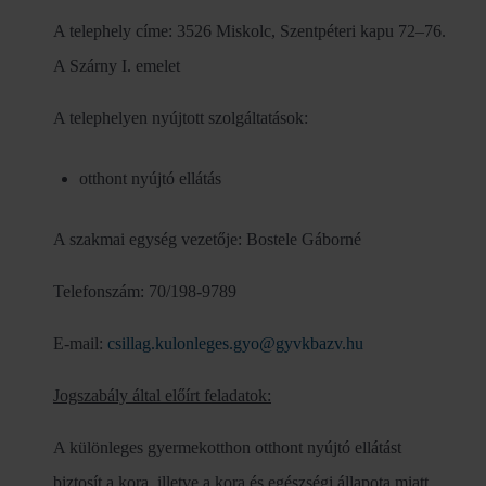
A telephely címe: 3526 Miskolc, Szentpéteri kapu 72–76.
A Szárny I. emelet
A telephelyen nyújtott szolgáltatások:
otthont nyújtó ellátás
A szakmai egység vezetője: Bostele Gáborné
Telefonszám: 70/198-9789
E-mail:
csillag.kulonleges.gyo@gyvkbazv.hu
Jogszabály által előírt feladatok:
A különleges gyermekotthon otthont nyújtó ellátást
biztosít a kora, illetve a kora és egészségi állapota miatt