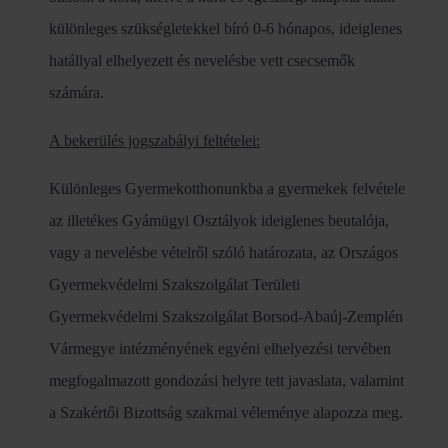
különleges szükségletekkel bíró 0-6 hónapos, ideiglenes
hatállyal elhelyezett és nevelésbe vett csecsemők
számára.
A bekerülés jogszabályi feltételei:
Különleges Gyermekotthonunkba a gyermekek felvétele
az illetékes Gyámügyi Osztályok ideiglenes beutalója,
vagy a nevelésbe vételről szóló határozata, az Országos
Gyermekvédelmi Szakszolgálat Területi
Gyermekvédelmi Szakszolgálat Borsod-Abaúj-Zemplén
Vármegye intézményének egyéni elhelyezési tervében
megfogalmazott gondozási helyre tett javaslata, valamint
a Szakértői Bizottság szakmai véleménye alapozza meg.