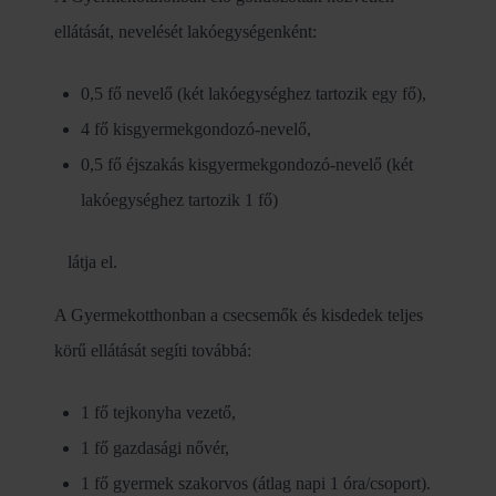
ellátását, nevelését lakóegységenként:
0,5 fő nevelő (két lakóegységhez tartozik egy fő),
4 fő kisgyermekgondozó-nevelő,
0,5 fő éjszakás kisgyermekgondozó-nevelő (két
lakóegységhez tartozik 1 fő)
látja el.
A Gyermekotthonban a csecsemők és kisdedek teljes
körű ellátását segíti továbbá:
1 fő tejkonyha vezető,
1 fő gazdasági nővér,
1 fő gyermek szakorvos (átlag napi 1 óra/csoport).