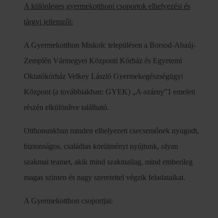
A különleges gyermekotthoni csoportok elhelyezési és
tárgyi jellemzői:
A Gyermekotthon Miskolc településen a Borsod-Abaúj-
Zemplén Vármegyei Központi Kórház és Egyetemi
Oktatókórház Velkey László Gyermekegészségügyi
Központ (a továbbiakban: GYEK) „A-szárny”1 emeleti
részén elkülönítve található.
Otthonunkban minden elhelyezett csecsemőnek nyugodt,
biztonságos, családias körülményt nyújtunk, olyan
szakmai teamet, akik mind szakmailag, mind emberileg
magas szinten és nagy szeretettel végzik feladataikat.
A Gyermekotthon csoportjai: